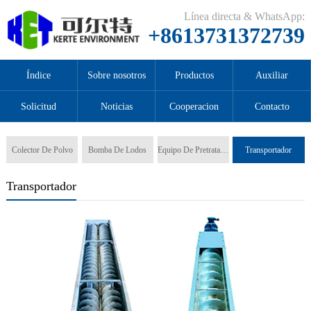
Línea directa & WhatsApp:
+8613731372739
Índice
Sobre nosotros
Productos
Auxiliar
Solicitud
Noticias
Cooperacion
Contacto
Colector De Polvo
Bomba De Lodos
Equipo De Pretratamiento
Transportador
Transportador