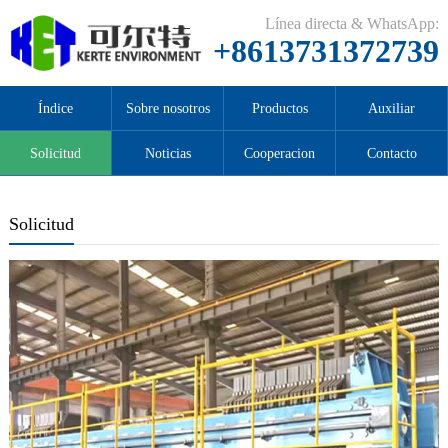
Línea directa & WhatsApp:
+8613731372739
Índice
Sobre nosotros
Productos
Auxiliar
Solicitud
Noticias
Cooperacion
Contacto
Solicitud