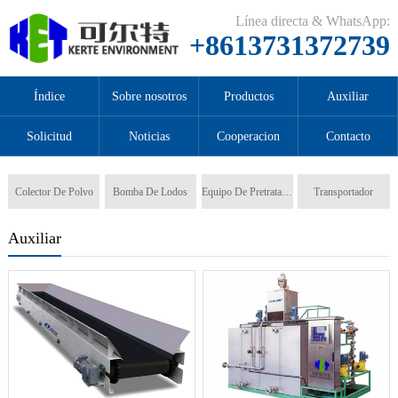
Línea directa & WhatsApp:
+8613731372739
Índice
Sobre nosotros
Productos
Auxiliar
Solicitud
Noticias
Cooperacion
Contacto
Colector De Polvo
Bomba De Lodos
Equipo De Pretratamiento
Transportador
Auxiliar