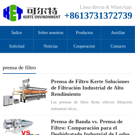
Línea directa & WhatsApp:
+8613731372739
Índice
Sobre nosotros
Productos
Auxiliar
Solicitud
Noticias
Cooperacion
Contacto
prensa de filtro
Prensa de Filtro Kerte Soluciones
de Filtración Industrial de Alto
Rendimiento
Las prensas de filtro Kerte ofrecen filtración
industrial eficie...
Prensa de Banda vs. Prensa de
Filtro: Comparación para el
Deshidratado Industrial de Lodos